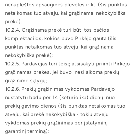
nenuplėštos apsauginės plėvelės ir kt. (šis punktas
netaikomas tuo atveju, kai grąžinama nekokybiška
prekė);
10.2.4. Grąžinama prekė turi būti tos pačios
komplektacijos, kokios buvo Pirkėjo gauta (šis
punktas netaikomas tuo atveju, kai grąžinama
nekokybiška prekė);
10.2.5. Pardavėjas turi teisę atsisakyti priimti Pirkėjo
grąžinamas prekes, jei buvo nesilaikoma prekių
grąžinimo sąlygų;
10.2.6. Prekių grąžinimas vykdomas Pardavėjo
nustatytu būdu per 14 (keturiolika) dienų nuo
prekių gavimo dienos (šis punktas netaikomas tuo
atveju, kai prekė nekokybiška - tokiu atveju
vykdomas prekių grąžinimas per įstatyminį
garantinį terminą);