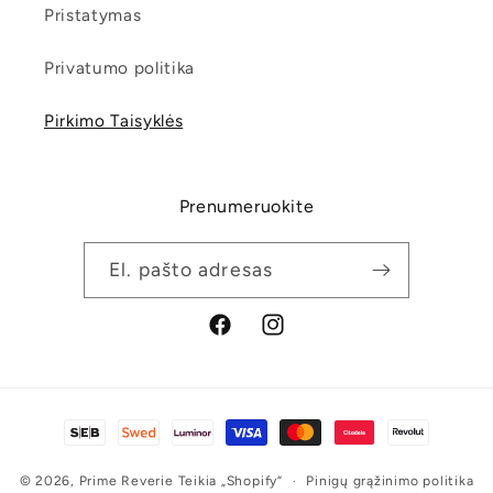
Pristatymas
Privatumo politika
Pirkimo Taisyklės
Prenumeruokite
El. pašto adresas
„Facebook“
„Instagram“
Mokėjimo
būdai
© 2026,
Prime Reverie
Teikia „Shopify“
Pinigų grąžinimo politika