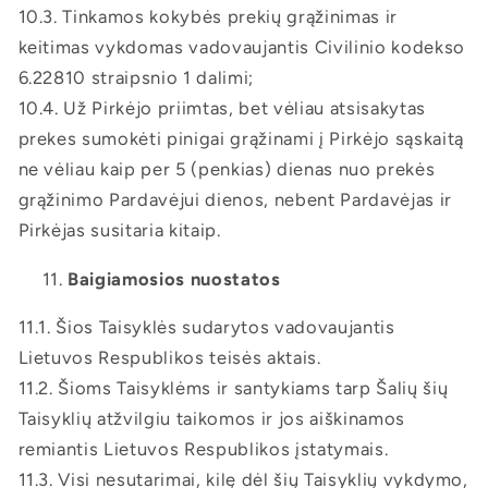
10.3. Tinkamos kokybės prekių grąžinimas ir
keitimas vykdomas vadovaujantis Civilinio kodekso
6.22810 straipsnio 1 dalimi;
10.4. Už Pirkėjo priimtas, bet vėliau atsisakytas
prekes sumokėti pinigai grąžinami į Pirkėjo sąskaitą
ne vėliau kaip per 5 (penkias) dienas nuo prekės
grąžinimo Pardavėjui dienos, nebent Pardavėjas ir
Pirkėjas susitaria kitaip.
Baigiamosios nuostatos
11.1. Šios Taisyklės sudarytos vadovaujantis
Lietuvos Respublikos teisės aktais.
11.2. Šioms Taisyklėms ir santykiams tarp Šalių šių
Taisyklių atžvilgiu taikomos ir jos aiškinamos
remiantis Lietuvos Respublikos įstatymais.
11.3. Visi nesutarimai, kilę dėl šių Taisyklių vykdymo,