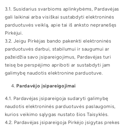
3.1. Susidarius svarbioms aplinkybėms, Pardavėjas
gali laikinai arba visiškai sustabdyti elektroninės
parduotuvės veiklą, apie tai iš anksto nepranešęs
Pirkėjui.
3.2. Jeigu Pirkėjas bando pakenkti elektroninės
parduotuvės darbui, stabilumui ir saugumui ar
pažeidžia savo įsipareigojimus, Pardavėjas turi
teisę be perspėjimo apriboti ar sustabdyti jam
galimybę naudotis elektronine parduotuve.
Pardavėjo įsipareigojimai
4.1. Pardavėjas įsipareigoja sudaryti galimybę
naudotis elektroninės parduotuvės paslaugomis,
kurios veikimo sąlygas nustato šios Taisyklės.
4.2. Pardavėjas įsipareigoja Pirkėjo įsigytas prekes