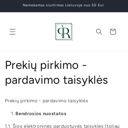
Eiti į
Nemokamas siuntimas Lietuvoje nuo 50 Eur.
turinį
Krepšelis
Prekių pirkimo -
pardavimo taisyklės
Prekių pirkimo - pardavimo taisyklės
Bendrosios nuostatos
1.1. Šios elektroninės parduotuvės taisyklės (toliau