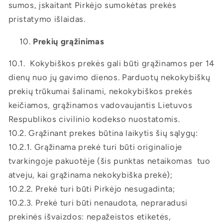
sumos, įskaitant Pirkėjo sumokėtas prekės
pristatymo išlaidas.
Prekių grąžinimas
10.1. Kokybiškos prekės gali būti grąžinamos per 14
dienų nuo jų gavimo dienos. Parduotų nekokybiškų
prekių trūkumai šalinami, nekokybiškos prekės
keičiamos, grąžinamos vadovaujantis Lietuvos
Respublikos civilinio kodekso nuostatomis.
10.2. Grąžinant prekes būtina laikytis šių sąlygų:
10.2.1. Grąžinama prekė turi būti originalioje
tvarkingoje pakuotėje (šis punktas netaikomas tuo
atveju, kai grąžinama nekokybiška prekė);
10.2.2. Prekė turi būti Pirkėjo nesugadinta;
10.2.3. Prekė turi būti nenaudota, nepraradusi
prekinės išvaizdos: nepažeistos etiketės,