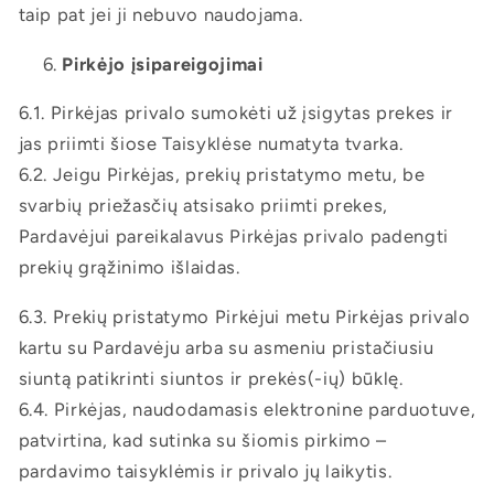
taip pat jei ji nebuvo naudojama.
Pirkėjo įsipareigojimai
6.1. Pirkėjas privalo sumokėti už įsigytas prekes ir
jas priimti šiose Taisyklėse numatyta tvarka.
6.2. Jeigu Pirkėjas, prekių pristatymo metu, be
svarbių priežasčių atsisako priimti prekes,
Pardavėjui pareikalavus Pirkėjas privalo padengti
prekių grąžinimo išlaidas.
6.3. Prekių pristatymo Pirkėjui metu Pirkėjas privalo
kartu su Pardavėju arba su asmeniu pristačiusiu
siuntą patikrinti siuntos ir prekės(-ių) būklę.
6.4. Pirkėjas, naudodamasis elektronine parduotuve,
patvirtina, kad sutinka su šiomis pirkimo –
pardavimo taisyklėmis ir privalo jų laikytis.