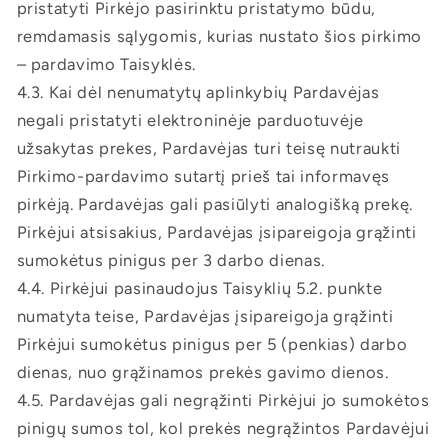
pristatyti Pirkėjo pasirinktu pristatymo būdu,
remdamasis sąlygomis, kurias nustato šios pirkimo
– pardavimo Taisyklės.
4.3. Kai dėl nenumatytų aplinkybių Pardavėjas
negali pristatyti elektroninėje parduotuvėje
užsakytas prekes, Pardavėjas turi teisę nutraukti
Pirkimo-pardavimo sutartį prieš tai informavęs
pirkėją. Pardavėjas gali pasiūlyti analogišką prekę.
Pirkėjui atsisakius, Pardavėjas įsipareigoja grąžinti
sumokėtus pinigus per 3 darbo dienas.
4.4. Pirkėjui pasinaudojus Taisyklių 5.2. punkte
numatyta teise, Pardavėjas įsipareigoja grąžinti
Pirkėjui sumokėtus pinigus per 5 (penkias) darbo
dienas, nuo grąžinamos prekės gavimo dienos.
4.5. Pardavėjas gali negrąžinti Pirkėjui jo sumokėtos
pinigų sumos tol, kol prekės negrąžintos Pardavėjui